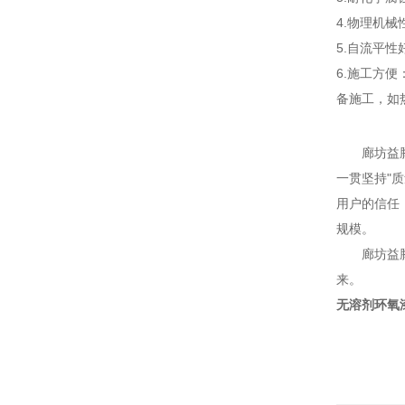
4.物理机
5.自流平
6.施工方
备施工，如
廊坊益腾节
一贯坚持"
用户的信任
规模。
廊坊益腾节
来。
无溶剂环氧