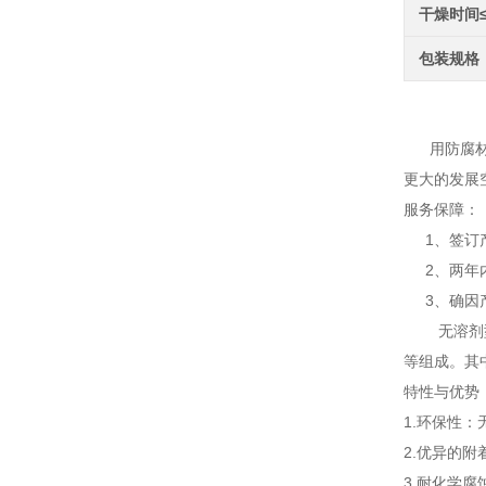
干燥时间
包装规格
无溶
用防腐材料
更大的发展
服务保障：
1、签订产
2、两年内
3、确因产
无溶剂型环
等组成。其
特性与优势
1.环保性
2.优异的
3.耐化学