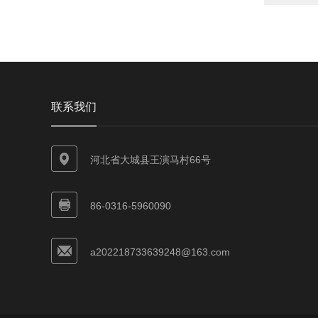
联系我们
河北省大城县王演马村66号
86-0316-5960090
a202218733639248@163.com