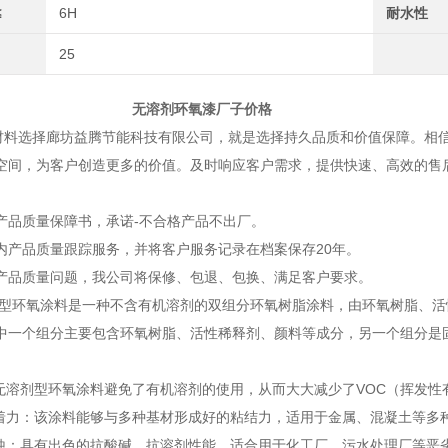
≤
6H
耐水性
25
剂环氧漆厂子价格
选择廊坊益腾节能科技有限公司，就是选择持久品质和价值保障。相信
空间，为客户创造更多的价值。及时响应客户需求，提供快速、高效的售
品质量保障书，承诺-不合格产品不出厂。
产品质量跟踪服务，并将客户服务记录在档案保存20年。
品质量问题，我公司将保修、包退、包换、满足客户要求。
氧涂料是一种不含有机溶剂的双组分环氧树脂涂料，由环氧树脂、活性
中一个组分主要包含环氧树脂、活性稀释剂、颜料等成分，另一个组分是
：无溶剂型环氧涂料避免了有机溶剂的使用，从而大大减少了VOC（挥发
附着力：该涂料能够与多种基材形成好的粘结力，适用于金属、混凝土等多
腐蚀：具有出色的抗酸碱、抗溶剂性能，适合用于化工厂、污水处理厂等恶