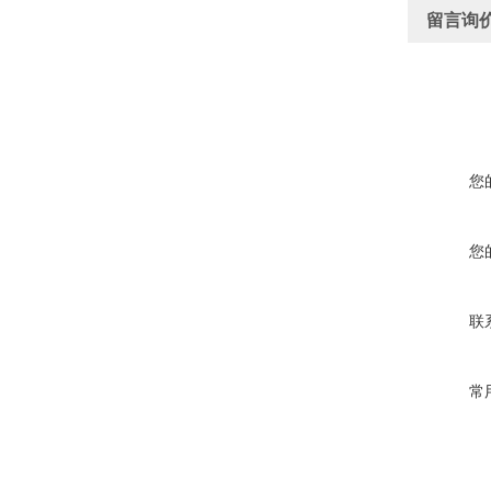
留言询
您
您
联
常