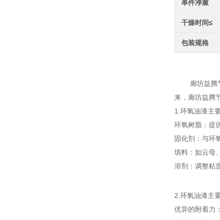
单件净重
干燥时间≤
包装规格
环氧
廊坊益腾节能
来，廊坊益腾
1.环氧油漆主
环氧树脂：提
固化剂：与环
填料：如云母、
溶剂：调整粘
2.环氧油漆主
优异的附着力