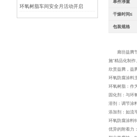
单件净重
环氧树脂车间安全月活动开启
干燥时间≤
包装规格
环氧
廊坊益腾节能
施“精品化制
欣赏益腾，益
环氧防腐涂料
环氧树脂：作
固化剂：与环
溶剂：调节涂
添加剂：如流
环氧防腐涂料
优异的附着力