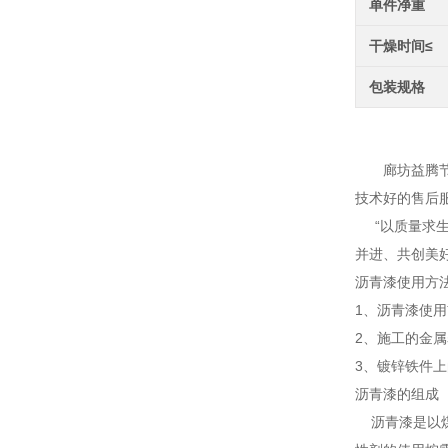
单件净重
干燥时间≤
包装规格
环氧
廊坊益腾节能
技术好的售后
“以质量求生
并进、共创美
沥青漆使用方
1、沥青漆使
2、施工的金
3、镀锌铁件
沥青漆的组成
沥青漆是以煤