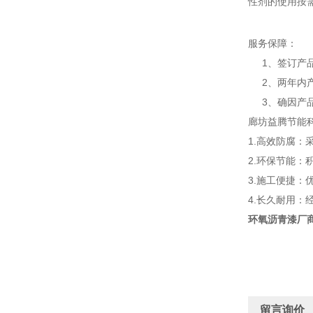
性剂的使用按
服务保障：
1、签订产品
2、两年内产
3、确因产品
廊坊益腾节能
1.高效防腐：
2.环保节能
3.施工便捷
4.长久耐用
环氧沥青漆厂
留言询价