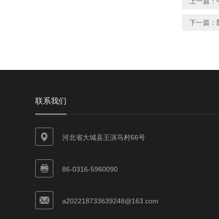
上一篇：
下一篇：
联系我们
河北省大城县王演马村66号
86-0316-5960090
a202218733639248@163.com