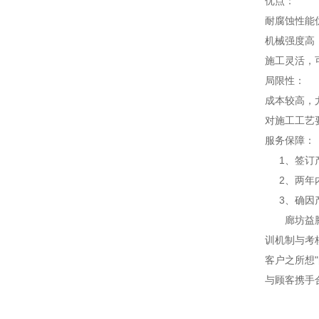
优点：
耐腐蚀性能
机械强度高
施工灵活，
局限性：
成本较高，
对施工工艺
服务保障：
1、签订产
2、两年内
3、确因产
廊坊益腾节
训机制与考
客户之所想
与顾客携手