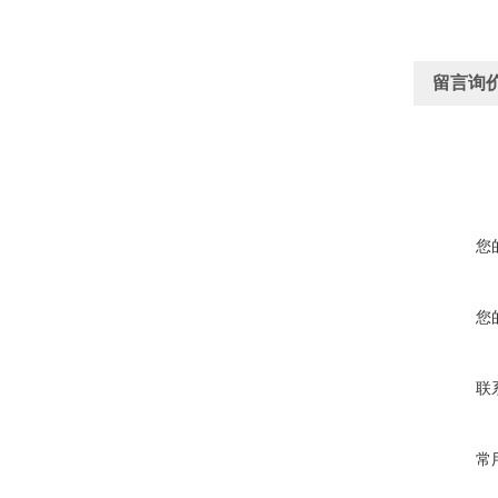
留言询
您
您
联
常