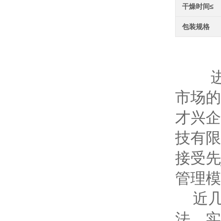
干燥时间≤
包装规格
环
进入
市场的
才兴企
技有限
接受先
管理模
近几年
法，实