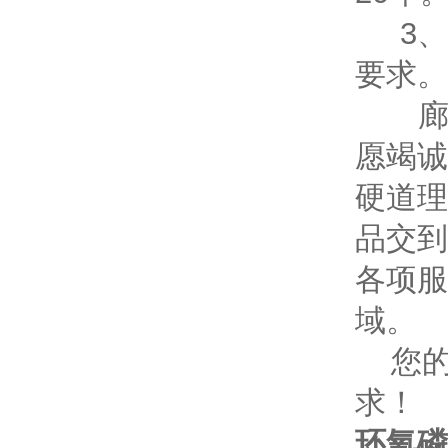
3、
要求。
廊坊
愿竭诚
硬道理
品交到
各项服
域。
您的
求！
环氧磷