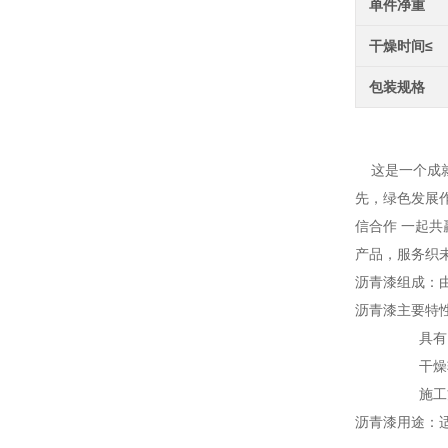
单件净重
干燥时间≤
包装规格
批发
这是一个成就
先，绿色发展
信合作 一起
产品，服务织
沥青漆组成：
沥青漆主要特
具有良好
干燥较
施工方便
沥青漆用途：