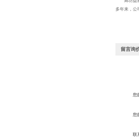
廊坊益腾节
多年来，公
留言询
您
您
联