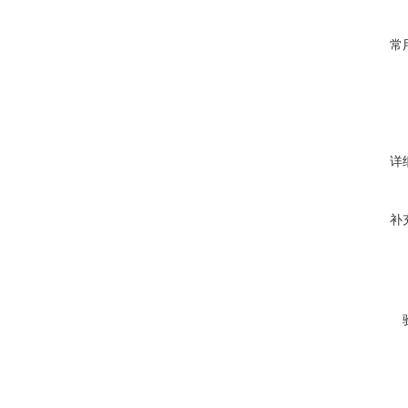
常
详
补