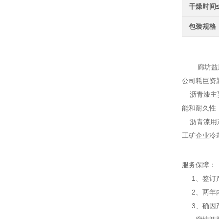
干燥时间
包装规格
环
廊坊益腾节
公司耗巨资
沥青漆主要
能和耐久性
沥青漆用途
工矿企业冷
服务保障：
1、签订产
2、两年内
3、确因产