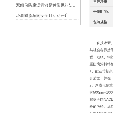
单件净重
双组份防腐沥青漆是种常见的防腐涂料
干燥时间≤
环氧树脂车间安全月活动开启
包装规格
重防
科技求新、节
与社会各界携
程、造纸、钢
重防腐涂料特
1、能在苛刻
介质里，并在
2、厚膜化是重
有500μm~10
根据美国NACE
验的考验。涂层