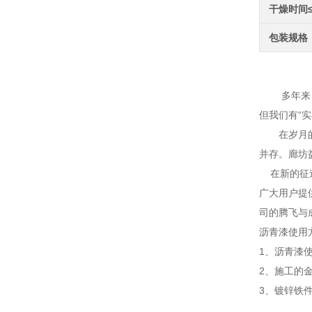
干燥时间
包装规格
双组
多年来，廊
但我们有“实
在岁月的长
并存。廊坊
在新的征途
广大用户提
司的腾飞与
沥青漆使用
1、沥青漆
2、施工的
3、镀锌铁