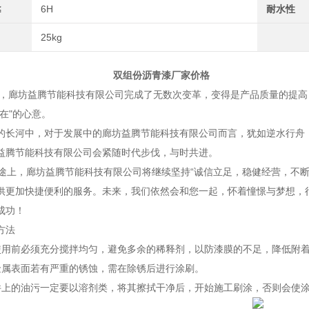
≤
6H
耐水性
25kg
份沥青漆厂家价格
坊益腾节能科技有限公司完成了无数次变革，变得是产品质量的提高，
在"的心意。
河中，对于发展中的廊坊益腾节能科技有限公司而言，犹如逆水行舟，
益腾节能科技有限公司会紧随时代步伐，与时共进。
上，廊坊益腾节能科技有限公司将继续坚持“诚信立足，稳健经营，不断
供更加快捷便利的服务。未来，我们依然会和您一起，怀着憧憬与梦想，
成功！
方法
使用前必须充分搅拌均匀，避免多余的稀释剂，以防漆膜的不足，降低附
金属表面若有严重的锈蚀，需在除锈后进行涂刷。
件上的油污一定要以溶剂类，将其擦拭干净后，开始施工刷涂，否则会使