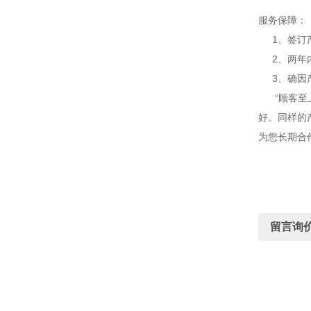
服务保障：
1、签订产
2、两年内
3、确因产
“顾客至上
好。同样的
为您长期合
留言询