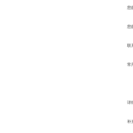
您
您
联
常
详
补