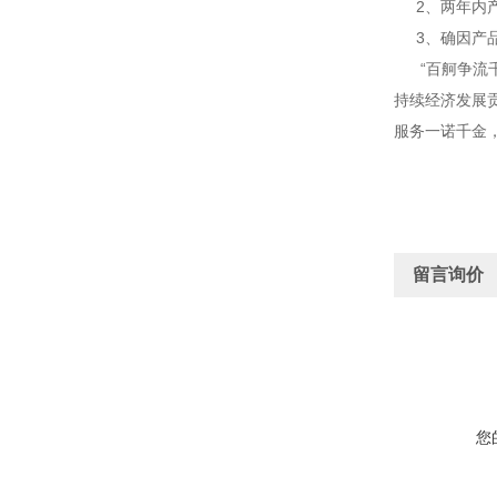
2、两年内产
3、确因产品
“百舸争流千
持续经济发展
服务一诺千金
留言询价
您