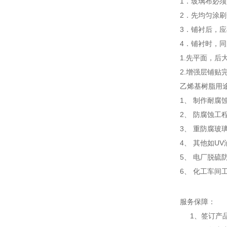
1．玻璃布必
2．先均匀涂
3．铺衬后，
4．铺衬时，
1.先平面，
2.增强层铺贴
乙烯基树脂用
1、 制作耐腐
2、 防腐蚀工
3、 重防腐玻
4、 其他如U
5、 电厂脱硫
6、 化工车间
服务保障：
1、签订产品