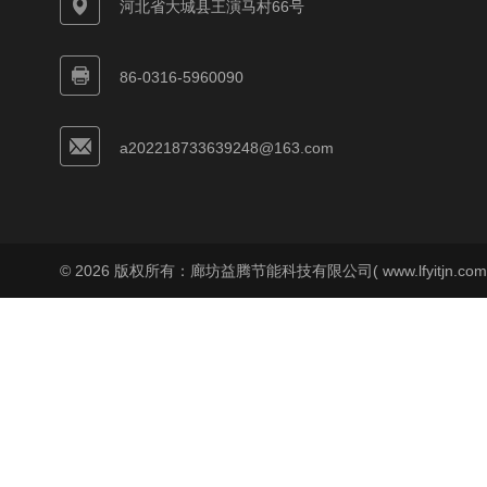
河北省大城县王演马村66号
86-0316-5960090
a202218733639248@163.com
© 2026 版权所有：廊坊益腾节能科技有限公司( www.lfyitjn.co