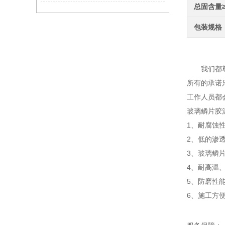
总固含量
包装规格
树脂
我们都尊崇
所有的承诺
工作人员都
玻璃鳞片胶
1、耐腐蚀
2、低的渗
3、玻璃鳞
4、耐高温
5、防磨性
6、施工方