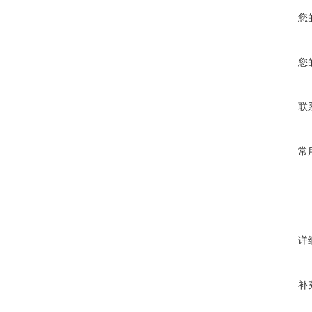
您
您
联
常
详
补