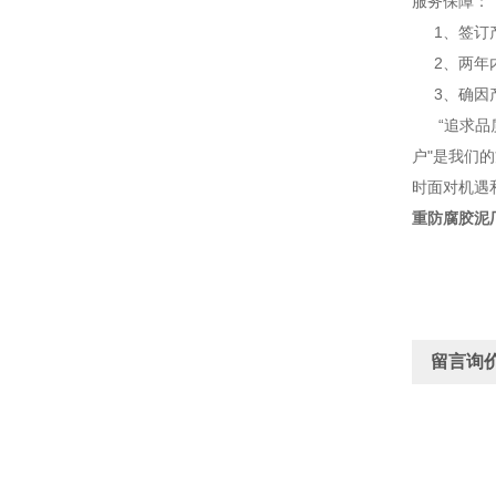
服务保障：
1、签订产
2、两年内
3、确因产
“追求品质
户"是我们
时面对机遇
重防腐胶泥
留言询