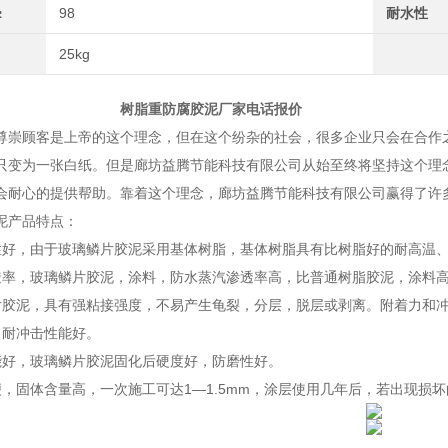
≥
98
耐水性
25kg
重防腐胶泥厂家电话报价
顾客是上帝的这个理念，但在这个纷杂的社会，很多企业只会在合作之
只变为一张白纸。但是廊坊益腾节能科技有限公司从始至终将坚持这个理
会耐心的提供帮助。靠着这个理念，廊坊益腾节能科技有限公司赢得了许
泥产品特点：
性好，由于玻璃鳞片胶泥采用基体树脂，基体树脂具有比树脂好的耐高温
透率，玻璃鳞片胶泥，涂料，防水蒸汽渗透率高，比普通树脂胶泥，涂料高6
片胶泥，具有强粘接强度，不易产生龟裂，分层，脱层或剥离。附着力和
、耐冲击性能好。
能好，玻璃鳞片胶泥固化后硬度好，防磨性好。
便，固体含量高，一次施工可达1—1.5mm，涂层使用几年后，若出现损