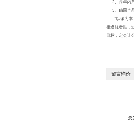
2、两年内产
3、确因产品
“以诚为本，
相逢优者胜，过
目标，定会让
留言询价
您