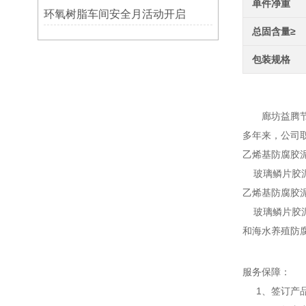
单件净重
环氧树脂车间安全月活动开启
总固含量≥
包装规格
乙烯
廊坊益腾节能
多年来，公司
乙烯基防腐胶
玻璃鳞片胶泥
乙烯基防腐胶
玻璃鳞片胶泥
和海水养殖防
服务保障：
1、签订产品