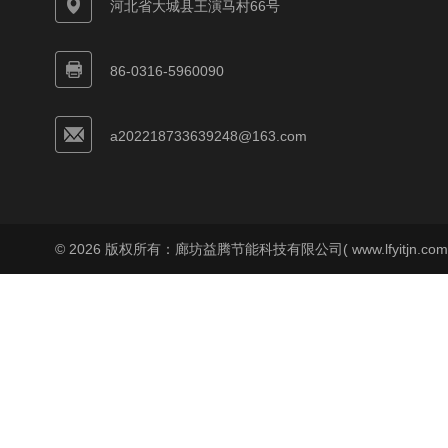
河北省大城县王演马村66号
86-0316-5960090
a202218733639248@163.com
© 2026 版权所有：廊坊益腾节能科技有限公司( www.lfyitjn.co