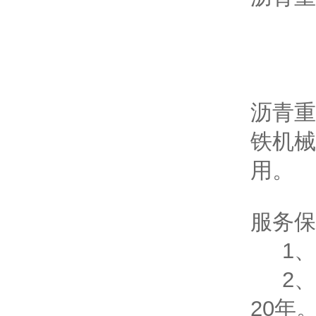
具
干
施
沥青重
铁机械
用。
服务保
1、
2、
20年