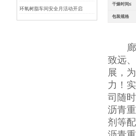
干燥时间≤
环氧树脂车间安全月活动开启
包装规格
沥
廊坊
致远、
展，为
力！实
司随时
沥青重
剂等配
沥青重