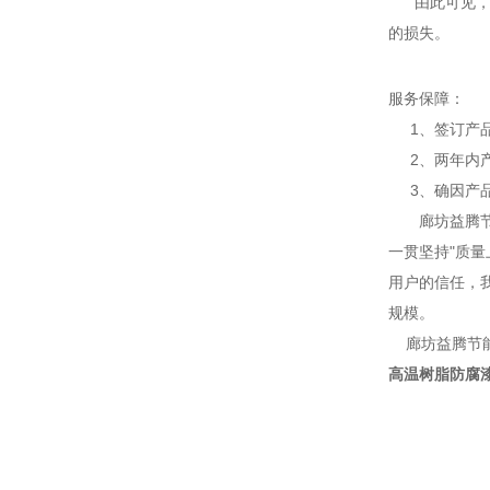
由此可见，防
的损失。
服务保障：
1、签订产品
2、两年内产
3、确因产品
廊坊益腾节能
一贯坚持"质量
用户的信任，
规模。
廊坊益腾节能
高温树脂防腐