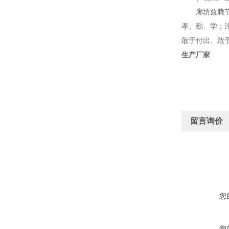
廊坊益腾节能
孝、勤、学；
敢于付出、敢于
生产厂家
留言询价
您
您