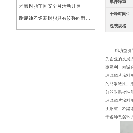
单件净重
环氧树脂车间安全月活动开启
干燥时间≤
耐腐蚀乙烯基树脂具有较强的耐腐蚀性能
包装规格
环氧树
廊坊益腾节能
为企业的发展
惠互利，精诚
玻璃鳞片涂料
的防渗透性。
好的耐温变性
玻璃鳞片涂料
头钢桩、桥梁
于各种恶劣环