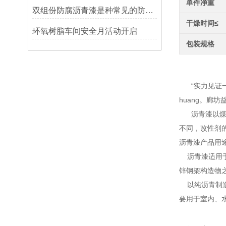
单件净重
双组份防腐沥青漆是种常见的防腐涂料
干燥时间≤
环氧树脂车间安全月活动开启
包装规格
环氧煤
“实力见证一
huang。
沥青漆以煤焦
不同，改性剂
沥青漆产品用
沥青漆适用于
锌钢架构造物
以纯沥青制造
要用于室内、