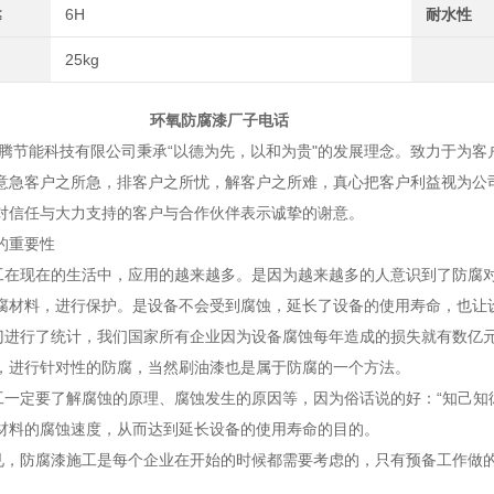
≤
6H
耐水性
25kg
防腐漆厂子电话
能科技有限公司秉承“以德为先，以和为贵"的发展理念。致力于为客
意急客户之所急，排客户之所忧，解客户之所难，真心把客户利益视为公
对信任与大力支持的客户与合作伙伴表示诚挚的谢意。
的重要性
现在的生活中，应用的越来越多。是因为越来越多的人意识到了防腐对
腐材料，进行保护。是设备不会受到腐蚀，延长了设备的使用寿命，也让
行了统计，我们国家所有企业因为设备腐蚀每年造成的损失就有数亿元
，进行针对性的防腐，当然刷油漆也是属于防腐的一个方法。
定要了解腐蚀的原理、腐蚀发生的原因等，因为俗话说的好：“知己知彼
材料的腐蚀速度，从而达到延长设备的使用寿命的目的。
防腐漆施工是每个企业在开始的时候都需要考虑的，只有预备工作做的