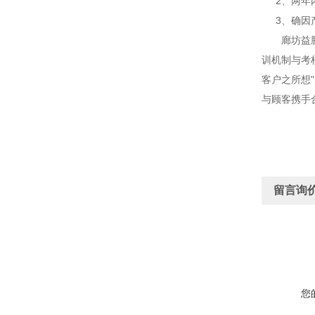
2、两年内
3、确因产
廊坊益腾节
训机制与考
客户之所想
与顾客携手
留言询
您