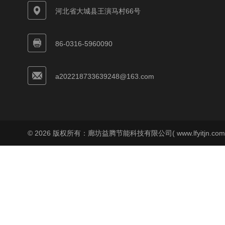
河北省大城县王演马村66号
86-0316-5960090
a202218733639248@163.com
© 2026 版权所有：廊坊益腾节能科技有限公司( www.lfyitjn.co