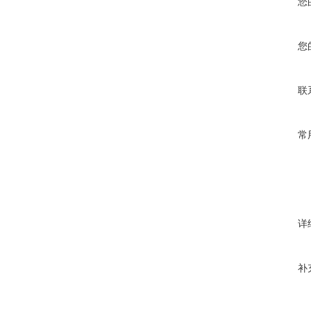
您
您
联
常
详
补