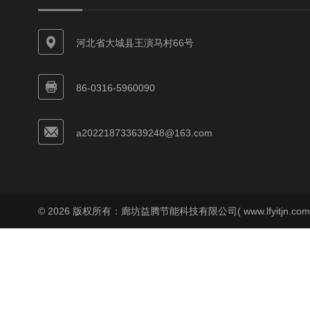
河北省大城县王演马村66号
86-0316-5960090
a202218733639248@163.com
© 2026 版权所有：廊坊益腾节能科技有限公司( www.lfyitjn.co