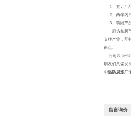
1、签订产品
2、两年内产
3、确因产品
廊坊益腾节能
支柱产业，坚
衡点。
公司以“环保
朋友们共谋发
中温防腐漆厂
留言询价