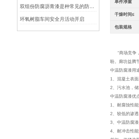
单件净重
双组份防腐沥青漆是种常见的防腐涂料
干燥时间≤
环氧树脂车间安全月活动开启
包装规格
中温
“商场竞争，
盼。廊坊益腾
中温防腐漆用
1、混凝土表
2、污水池，
中温防腐漆优
1、耐腐蚀性
2、较低的渗透
3、中温防腐漆
4、耐冲击性能