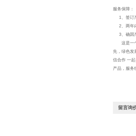
服务保障：
1、签订产
2、两年内
3、确因产
这是一个成
先，绿色发
信合作 一
产品，服务
留言询