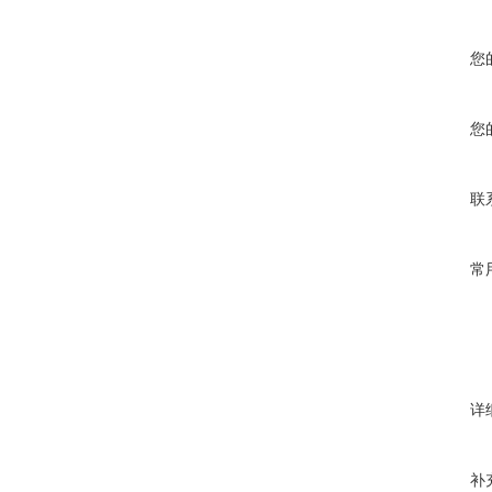
您
您
联
常
详
补