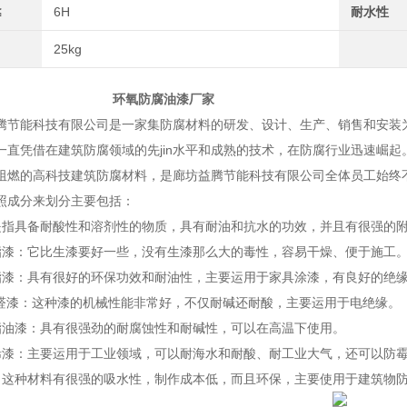
≤
6H
耐水性
25kg
氧防腐油漆厂家
能科技有限公司是一家集防腐材料的研发、设计、生产、销售和安装为一
一直凭借在建筑防腐领域的先jin水平和成熟的技术，在防腐行业迅速崛起
阻燃的高科技建筑防腐材料，是廊坊益腾节能科技有限公司全体员工始终
照成分来划分主要包括：
是指具备耐酸性和溶剂性的物质，具有耐油和抗水的功效，并且有很强的
脂漆：它比生漆要好一些，没有生漆那么大的毒性，容易干燥、便于施工
脂漆：具有很好的环保功效和耐油性，主要运用于家具涂漆，有良好的绝
酚醛漆：这种漆的机械性能非常好，不仅耐碱还耐酸，主要运用于电绝缘。
脂油漆：具有很强劲的耐腐蚀性和耐碱性，可以在高温下使用。
烯漆：主要运用于工业领域，可以耐海水和耐酸、耐工业大气，还可以防
：这种材料有很强的吸水性，制作成本低，而且环保，主要使用于建筑物