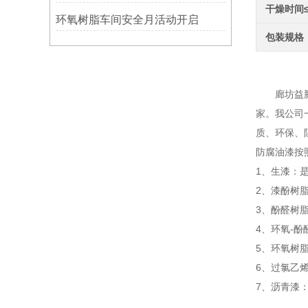
干燥时间
环氧树脂车间安全月活动开启
包装规格
环
廊坊益腾节
家。我公司
质、环保、
防腐油漆按
1、生漆：
2、漆酚树
3、酚醛树
4、环氧-
5、环氧树
6、过氯乙
7、沥青漆