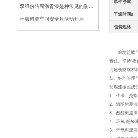
单件净重
双组份防腐沥青漆是种常见的防腐涂料
干燥时间≤
环氧树脂车间安全月活动开启
包装规格
防腐
廊坊益腾节能
责任。坚持“
究建筑防腐材
队、好的管理
防腐漆按照成
1、生漆：是
2、漆酚树脂
3、酚醛树脂
4、环氧-酚
5、环氧树脂