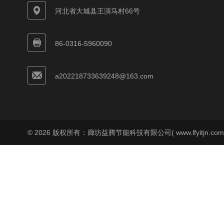
河北省大城县王演马村66号
86-0316-5960090
a202218733639248@163.com
© 2026 版权所有：廊坊益腾节能科技有限公司( www.lfyitjn.co