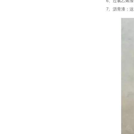
6、过氯乙烯
7、沥青漆：