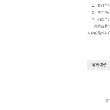
1、签订产品
2、两年内产
3、确因产品
廊坊益腾节能
齐全的品种向
留言询价
您