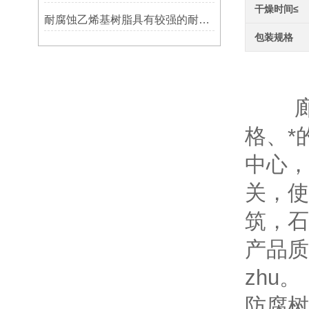
干燥时间≤
耐腐蚀乙烯基树脂具有较强的耐腐蚀性能
包装规格
防
廊坊
格、*
中心，
关，使
筑，石
产品质
zhu。
防腐树