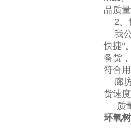
品质量
2、
我公司
快捷"
备货，
符合用
廊坊
货速度
质量
环氧树