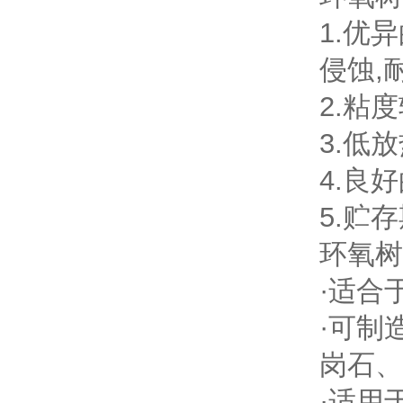
1.优
侵蚀,
2.粘
3.低
4.良
5.贮
环氧树
·适合
·可制
岗石、
·适用