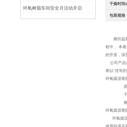
干燥时间
环氧树脂车间安全月活动开启
包装规格
环氧
廊坊益腾节
程中， 本
的开发，深
公司产品遍
将以“优等
环氧煤沥青
具有良
干燥
施工方
环氧煤沥青
环氧煤沥青
使用环境不