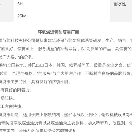
≤
6H
耐水性
25kg
煤沥青防腐漆厂商
能科技有限公司是从事建筑环保节能防腐体系集研发、生产、销售、施
着“质量好、信誉至上、服务满意"的经营宗旨，以“高质量的产品、高信誉
受广大客户的好评。
销全国各地，并已出口日本、韩国、俄罗斯等国。质量是企业之命、信
的质量，合理的价格、*的服务"与广大用户合作，不断树立良好的品牌形象
防腐漆主要特性：具有良好的防锈性能。
好的附着力。
较快。
便快捷。
防腐漆用途：适用于陆上钢铁结构，船舶水线以上部位，钢铁机械设备等
防腐漆以煤焦油沥青以及煤焦油为主要原料，加入稀释剂、改性剂、催
同而不同，改性剂的使用按需求不同而添加。