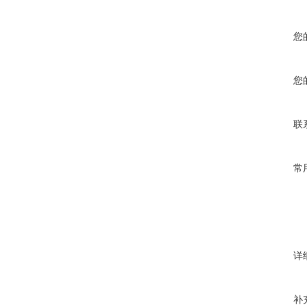
您
您
联
常
详
补