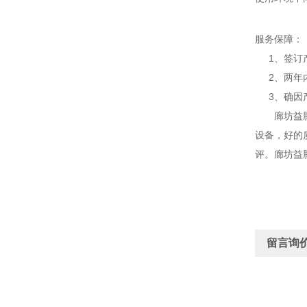
服务保障：
1、签订产
2、两年内
3、确因产
廊坊益腾节
设备，好的
评。廊坊益
留言询