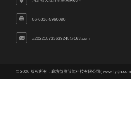
河北省大城县王演马村66号
86-0316-5960090
a202218733639248@163.com
© 2026 版权所有：廊坊益腾节能科技有限公司( www.lfyitjn.co