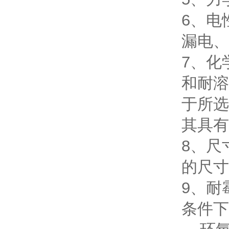
6、电
漏电、
7、化
和耐溶
于所选
其具有
8、尺
的尺寸
9、耐
条件下