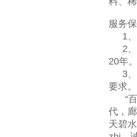
料、稀
服务保
1、
2、
20年
3、
要求。
“百舸
代，廊
天碧水
zhi