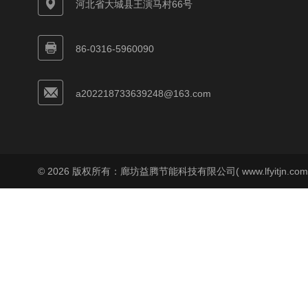
河北省大城县王演马村66号
86-0316-5960090
a202218733639248@163.com
© 2026 版权所有：廊坊益腾节能科技有限公司( www.lfyitjn.co