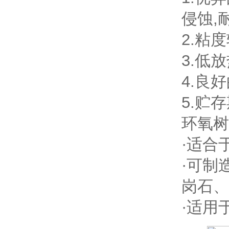
侵蚀,
2.粘
3.低
4.良
5.贮
环氧树
·适合
·可制
岗石、
·适用