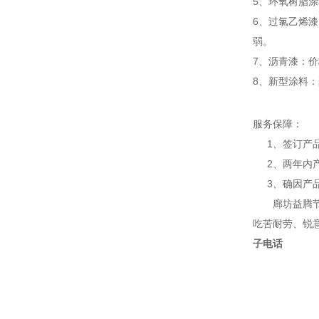
5、环氧树脂
6、过氯乙烯
弱。
7、沥青漆：
8、新型涂料
服务保障：
1、签订产品
2、两年内产
3、确因产品
廊坊益腾节能
吃苦耐劳、锐
子电话