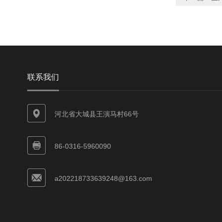
联系我们
河北省大城县王演马村66号
86-0316-5960090
a202218733639248@163.com