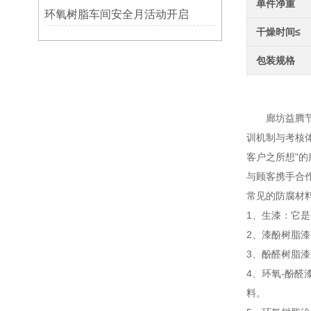
单件净重
环氧树脂车间安全月活动开启
干燥时间≤
包装规格
生产
廊坊益腾节能
训机制与考核
客户之所想"
与顾客携手合
常见的防腐材
1、生漆：它
2、漆酚树脂
3、酚醛树脂
4、环氧-酚
料。